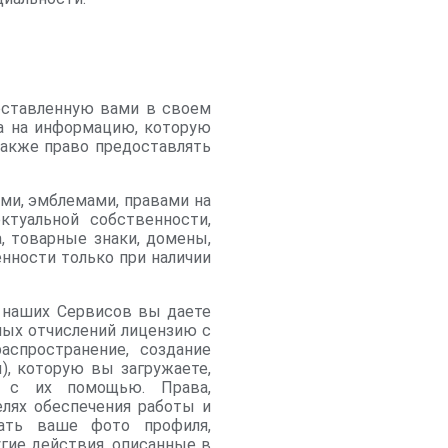
доставленную вами в своем
а на информацию, которую
также право предоставлять
ми, эмблемами, правами на
ктуальной собственности,
, товарные знаки, домены,
нности только при наличии
я наших Сервисов вы даете
ных отчислений лицензию с
аспространение, создание
), которую вы загружаете,
и с их помощью. Права,
елях обеспечения работы и
ать ваше фото профиля,
угие действия, описанные в