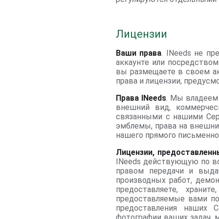
Лицензии
Ваши права
. INeeds не п
аккаунте или посредство
вы размещаете в своем ак
права и лицензии, предус
Права INeeds
. Мы владеем
внешний вид, коммерческ
связанными с нашими Серв
эмблемы, права на внешни
нашего прямого письменно
Лицензии, предоставленн
INeeds действующую по вс
правом передачи и выдач
производных работ, демон
предоставляете, храни
предоставляемые вами по 
предоставления наших 
фотографии ваших задач, м