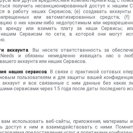
ирусы или другой вредоносный компьютерный код с пом
таться получить несанкционированный доступ к нашим С
я в работу наших Сервисов; (e) создавать аккаунты
прещенных или автоматизированных средств; (f)
ацию о них каким-либо недопустимым или неразрешенны
 в аренду или взимать плату за наши Сервисы; или
 нашим Сервисам по сети, в которой они могут исп
но.
ти аккаунта
. Вы несете ответственность за обеспеч
 INeeds и обязаны немедленно извещать нас о люб
вашего аккаунта или наших Сервисов.
ния наших сервисов
. В связи с практикой сотовых опе
новым пользователям и для защиты вашей конфиденциа
 аккаунт и все связанные с ним данные без каких л
шими сервисами через 1.5 года после даты последнего ис
ам использовать веб-сайты, приложения, материалы и
ть доступ к ним и взаимодействовать с ними. Помните
условиями предоставления услуг и политиками конфиден