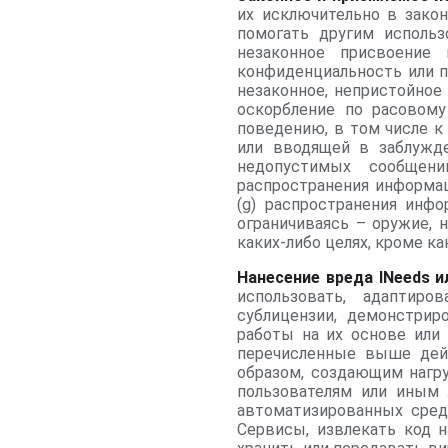
их исключительно в закон
помогать другим использ
незаконное присвоение
конфиденциальность или п
незаконное, непристойное
оскорбление по расовому
поведению, в том числе к
или вводящей в заблужде
недопустимых сообщени
распространения информац
(g) распространения инф
ограничиваясь – оружие, 
каких-либо целях, кроме ка
Нанесение вреда INeeds 
использовать, адаптиро
сублицензии, демонстрир
работы на их основе или
перечисленные выше дей
образом, создающим нагр
пользователям или иным
автоматизированных сред
Сервисы, извлекать код н