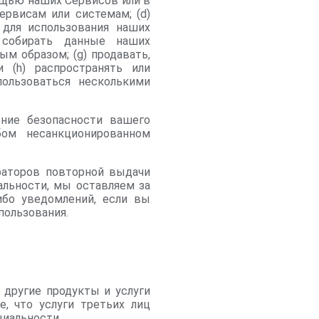
ощью наших Сервисов или в
ервисам или системам; (d)
 для использования наших
 собирать данные наших
м образом; (g) продавать,
 (h) распространять или
ользоваться несколькими
ение безопасности вашего
ом несанкционированном
раторов повторной выдачи
льности, мы оставляем за
ибо уведомлений, если вы
пользования.
 другие продукты и услуги
, что услуги третьих лиц
циальности.