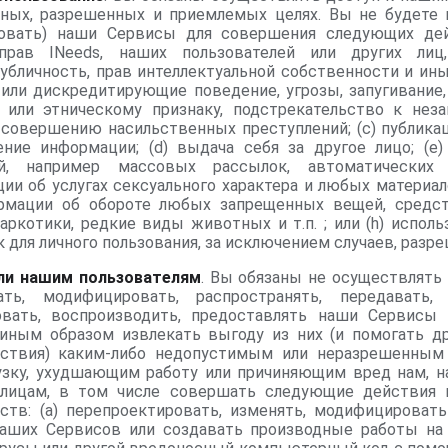
ных, разрешенных и приемлемых целях. Вы не будете 
овать) наши Сервисы для совершения следующих дей
 прав INeeds, наших пользователей или других ли
убличность, прав интеллектуальной собственности и ины
 или дискредитирующие поведение, угрозы, запугивание,
 или этническому признаку, подстрекательство к нез
 совершению насильственных преступлений; (c) публика
ние информации; (d) выдача себя за другое лицо; (e)
й, например массовых рассылок, автоматических 
ии об услугах сексуального характера и любых материало
ормации об обороте любых запрещенных вещей, средств
наркотики, редкие виды животных и т.п. ; или (h) испол
к для личного пользования, за исключением случаев, разр
или нашим пользователям
. Вы обязаны не осуществлять
вать, модифицировать, распространять, передавать
овать, воспроизводить, предоставлять наши Сервисы
 иным образом извлекать выгоду из них (и помогать д
ствия) каким-либо недопустимым или неразрешенным 
узку, ухудшающим работу или причиняющим вред нам, н
 лицам, в том числе совершать следующие действия
ств: (a) перепроектировать, изменять, модифицироват
аших Сервисов или создавать производные работы на и