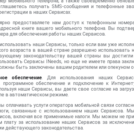
ер мобильного телефона, а также своевременно обнов
оглашаетесь получать SMS-сообщения и телефонные зво
 регистрации в наших Сервисах.
лярно предоставляете нам доступ к телефонным номера
адресной книге вашего мобильного телефона. Вы подтве
ера для обеспечения работы наших Сервисов.
 использовать наши Сервисы, только если вам уже исполни
акого возраста в вашей стране разрешено использовать 
твующему законодательству вашей страны вы достигли
ользовать Сервисы INeeds, но еще не имеете права закл
должны быть заключены вашим родителем или опекуном о
ное обеспечение
. Для использования наших Серв
, программное обеспечение и подключение к Интернет
пользуя наши Сервисы, вы даете свое согласие на загруз
сле в автоматическом режиме.
ны оплачивать услуги оператора мобильной связи соглас
логи, связанные с использованием наших Сервисов. М
исов, включая все применимые налоги. Мы можем не пр
 плату за использование наших Сервисов за исключени
и действующего законодательства.