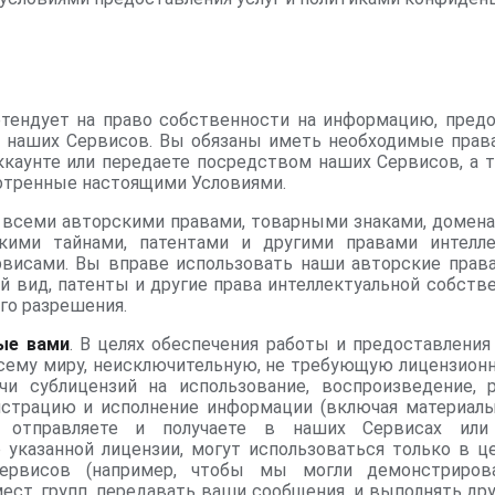
ретендует на право собственности на информацию, пре
м наших Сервисов. Вы обязаны иметь необходимые прав
каунте или передаете посредством наших Сервисов, а 
мотренные настоящими Условиями.
 всеми авторскими правами, товарными знаками, домена
ими тайнами, патентами и другими правами интелле
исами. Вы вправе использовать наши авторские права
й вид, патенты и другие права интеллектуальной собстве
го разрешения.
ые вами
. В целях обеспечения работы и предоставлени
ему миру, неисключительную, не требующую лицензион
и сублицензий на использование, воспроизведение, р
страцию и исполнение информации (включая материалы
те, отправляете и получаете в наших Сервисах ил
указанной лицензии, могут использоваться только в ц
Сервисов (например, чтобы мы могли демонстриров
ест, групп, передавать ваши сообщения, и выполнять др