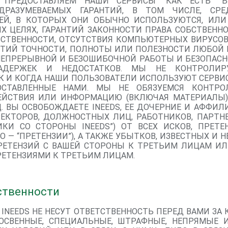
Ы ПРЕДОСТАВЛЯЕМ НАШИ СЕРВИСЫ “КАК ЕСТЬ” Б
РАЗУМЕВАЕМЫХ ГАРАНТИЙ, В ТОМ ЧИСЛЕ, СРЕД
ЕЙ, В КОТОРЫХ ОНИ ОБЫЧНО ИСПОЛЬЗУЮТСЯ, ИЛИ
Х ЦЕЛЯХ, ГАРАНТИЙ ЗАКОННОСТИ ПРАВА СОБСТВЕННО
СТВЕННОСТИ, ОТСУТСТВИЯ КОМПЬЮТЕРНЫХ ВИРУСОВ
АНТИЙ ТОЧНОСТИ, ПОЛНОТЫ ИЛИ ПОЛЕЗНОСТИ ЛЮБОЙ
НЕПРЕРЫВНОЙ И БЕЗОШИБОЧНОЙ РАБОТЫ И БЕЗОПАСН
ЗАДЕРЖЕК И НЕДОСТАТКОВ. МЫ НЕ КОНТРОЛИ
АК И КОГДА НАШИ ПОЛЬЗОВАТЕЛИ ИСПОЛЬЗУЮТ СЕРВИ
ОСТАВЛЕННЫЕ НАМИ. МЫ НЕ ОБЯЗУЕМСЯ КОНТРО
ДЕЙСТВИЯ ИЛИ ИНФОРМАЦИЮ (ВКЛЮЧАЯ МАТЕРИАЛЫ)
. ВЫ ОСВОБОЖДАЕТЕ INEEDS, ЕЕ ДОЧЕРНИЕ И АФФИЛ
ЕКТОРОВ, ДОЛЖНОСТНЫХ ЛИЦ, РАБОТНИКОВ, ПАРТН
ИКИ СО СТОРОНЫ INEEDS”) ОТ ВСЕХ ИСКОВ, ПРЕТЕ
О — “ПРЕТЕНЗИИ”), А ТАКЖЕ УБЫТКОВ, ИЗВЕСТНЫХ И 
РЕТЕНЗИЙ С ВАШЕЙ СТОРОНЫ К ТРЕТЬИМ ЛИЦАМ И
РЕТЕНЗИЯМИ К ТРЕТЬИМ ЛИЦАМ.
ственности
INEEDS НЕ НЕСУТ ОТВЕТСТВЕННОСТЬ ПЕРЕД ВАМИ З
СВЕННЫЕ, СПЕЦИАЛЬНЫЕ, ШТРАФНЫЕ, НЕПРЯМЫЕ 