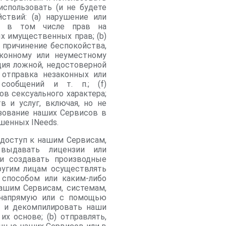
использовать (и не будете
ствий: (a) нарушение или
ц, в том числе прав на
х имущественных прав; (b)
 причинение беспокойства,
аконному или неуместному
ция ложной, недостоверной
 отправка незаконных или
сообщений и т. п.; (f)
в сексуального характера;
 и услуг, включая, но не
ьзование наших Сервисов в
ешенных INeeds.
 доступ к нашим Сервисам,
, выдавать лицензии или
 и создавать производные
ругим лицам осуществлять
способом или каким-либо
ашим Сервисам, системам,
 напрямую или с помощью
ь и декомпилировать наши
х основе; (b) отправлять,