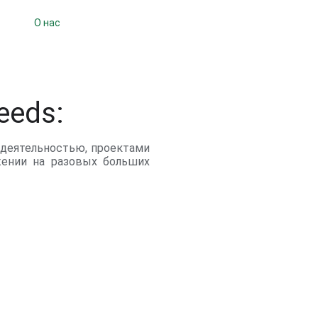
О нас
eeds:
деятельностью, проектами
жении на разовых больших